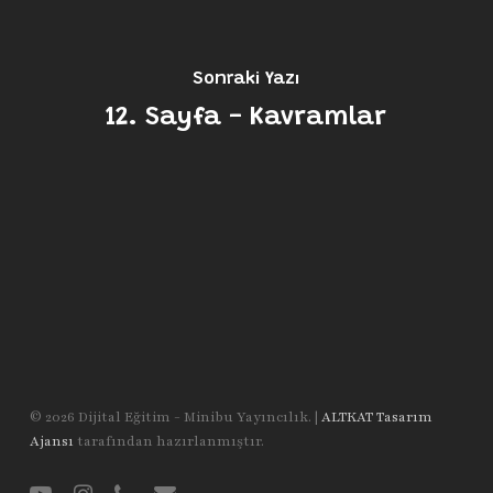
Sonraki Yazı
12. Sayfa - Kavramlar
© 2026 Dijital Eğitim - Minibu Yayıncılık. |
ALTKAT Tasarım
Ajansı
tarafından hazırlanmıştır.
youtube
instagram
phone
email